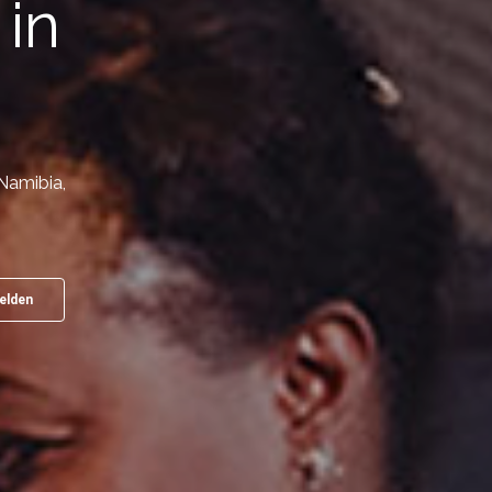
 in
Namibia,
elden