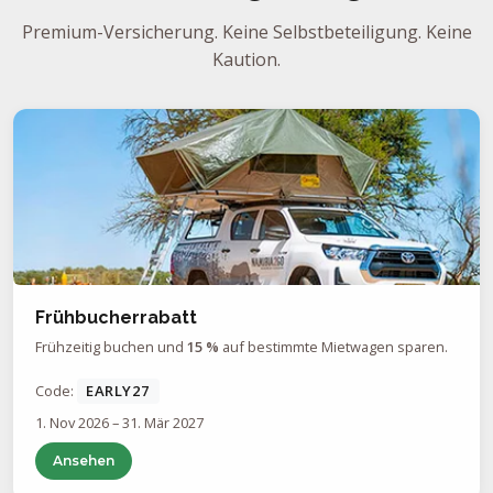
Vollständige Vorauszahlung zum Zeitpunkt
der Buchung, die bei Stornierung oder
Premium-Versicherung. Keine Selbstbeteiligung. Keine
Nichterscheinen nicht zurückerstattet wird.
Kaution.
Die Angebote des Gondwana Webstores
gelten nicht für Gondwana Mitglieder.
Es gelten die
allgemeinen
.
Geschäftsbedingungen
Frühbucherrabatt
Frühzeitig buchen und
15 %
auf bestimmte Mietwagen sparen.
Code:
EARLY27
1. Nov 2026 – 31. Mär 2027
Ansehen