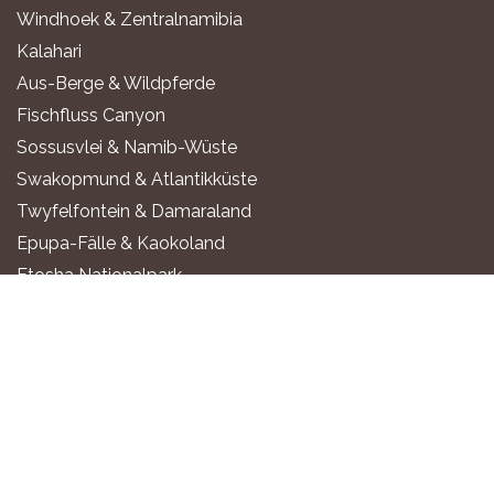
Windhoek & Zentralnamibia
Kalahari
Aus-Berge & Wildpferde
Fischfluss Canyon
Sossusvlei & Namib-Wüste
Swakopmund & Atlantikküste
Twyfelfontein & Damaraland
Epupa-Fälle & Kaokoland
Etosha Nationalpark
Okavango-Fluss
Sambesi-Region
UNTERKÜNFTE
All-Inclusive Luxus-Lodges
Exklusive Boutique-Lodges
Gehobene Safari-Lodges