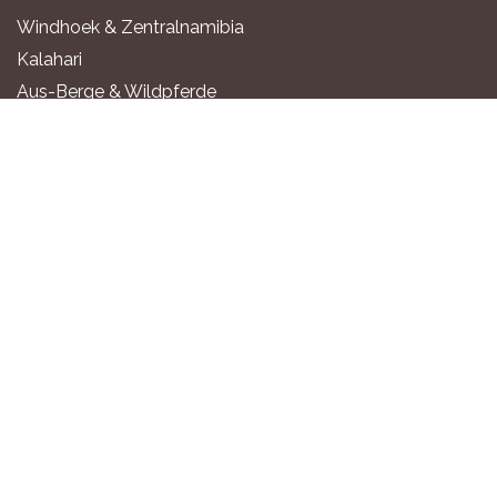
Windhoek & Zentralnamibia
Kalahari
Aus-Berge & Wildpferde
Fischfluss Canyon
Sossusvlei & Namib-Wüste
Swakopmund & Atlantikküste
Twyfelfontein & Damaraland
Epupa-Fälle & Kaokoland
Etosha Nationalpark
Okavango-Fluss
Sambesi-Region
UNTERKÜNFTE
All-Inclusive Luxus-Lodges
Exklusive Boutique-Lodges