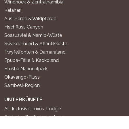
Windhoek & Zentralnamibia
Kalahari
Aus-Berge & Wildpferde
Fischfluss Canyon
Sossusvlei & Namib-Wüste
Swakopmund & Atlantikküste
Twyfelfontein & Damaraland
Epupa-Fälle & Kaokoland
Etosha Nationalpark
Okavango-Fluss
Sambesi-Region
UNTERKÜNFTE
All-Inclusive Luxus-Lodges
Exklusive Boutique-Lodges
Gehobene Safari-Lodges