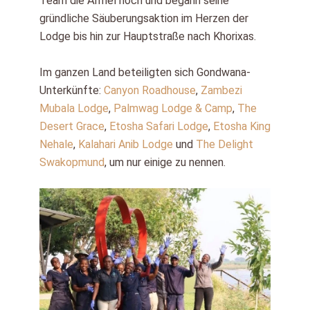
Team die Ärmel hoch und begann seine
gründliche Säuberungsaktion im Herzen der
Lodge bis hin zur Hauptstraße nach Khorixas.
Im ganzen Land beteiligten sich Gondwana-
Unterkünfte:
Canyon Roadhouse
,
Zambezi
Mubala Lodge
,
Palmwag Lodge & Camp
,
The
Desert Grace
,
Etosha Safari Lodge
,
Etosha King
Nehale
,
Kalahari Anib Lodge
und
The Delight
Swakopmund
, um nur einige zu nennen.