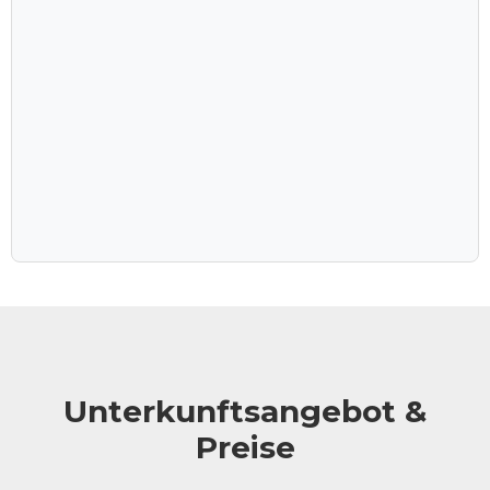
Kultur der Owambo gewährt.
Egal, ob Sie sich einer geführten Pirschfahrt in den
Etosha-Nationalpark anschließen oder eine
Selbstfahrertour durch das weltberühmte Wildreservat
unternehmen, Etosha King Nehale bietet mit der
perfekten Mischung aus Natur, Kultur und Erlebnissen
eine unvergessliche Zeit in Namibia. Eine Zeit, die
verzaubert.
Unterkunftsangebot &
Preise