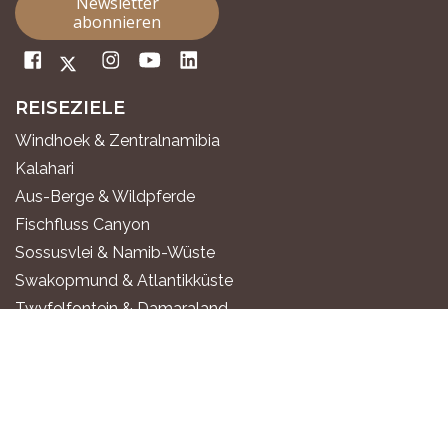
Newsletter
abonnieren
REISEZIELE
Windhoek & Zentralnamibia
Kalahari
Aus-Berge & Wildpferde
Fischfluss Canyon
Sossusvlei & Namib-Wüste
Swakopmund & Atlantikküste
Twyfelfontein & Damaraland
Epupa-Fälle & Kaokoland
Etosha Nationalpark
Okavango-Fluss
Sambesi-Region