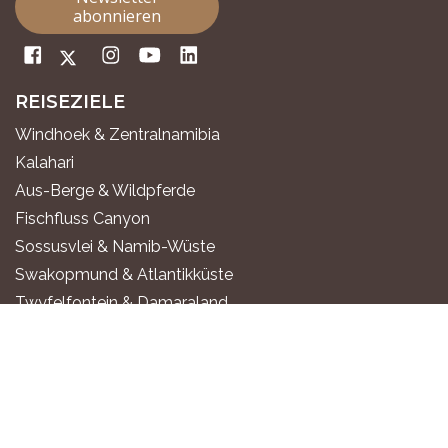
abonnieren
REISEZIELE
Windhoek & Zentralnamibia
Kalahari
Aus-Berge & Wildpferde
Fischfluss Canyon
Sossusvlei & Namib-Wüste
Swakopmund & Atlantikküste
Twyfelfontein & Damaraland
Epupa-Fälle & Kaokoland
Etosha Nationalpark
Okavango-Fluss
Sambesi-Region