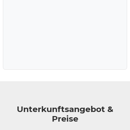
himmlisches Schauspiel beginnen, kehren Sie in Ihr
Chalet zurück, wo ein weiches Bett auf Sie wartet - und
die Vorfreude auf den nächsten Morgen.
Etosha, das Herzstück Namibias, lockt mit der
unermesslichen Schönheit der natürlichen Welt.
Unterkunftsangebot &
Preise