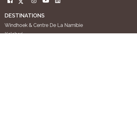
DESTINATIONS
Windhoek & Centre De La Namibie
Kalahari
Montagnes D'Aus & Chevaux Sauvages
Fish River Canyon
Sossusvlei & Namib Desert
Swakopmund & Côte Atlantique
Twyfelfontein & Damaraland
Chutes D'Epupa & Kaokoland
Etosha National Park
Okavango River
Zambezi Region
OÙ SÉJOURNER